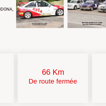
NDONA,
.
66 Km
De route fermée