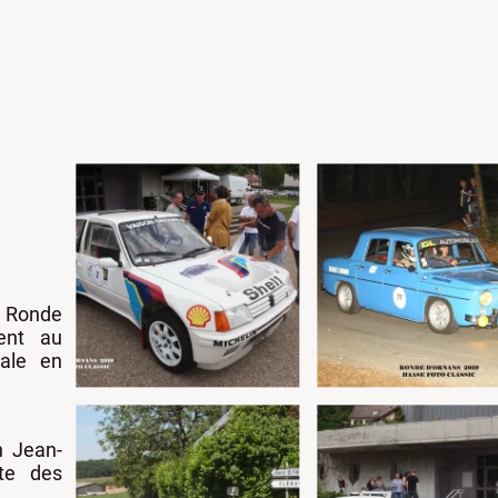
Accueil
Événements
 Ronde
ient au
ale en
n Jean-
te des